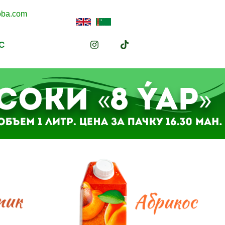
oba.com
С