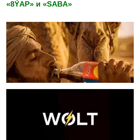
«8ÝAP» и «SABA»​