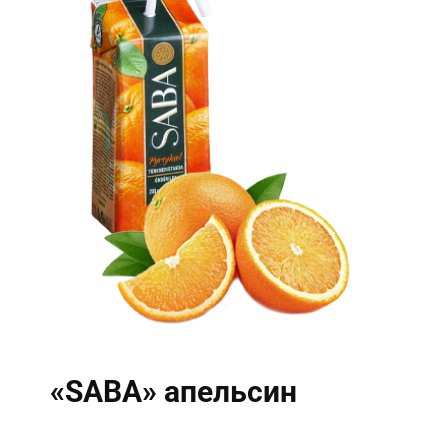
«SABA» апельсин