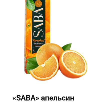
«SABA» апельсин