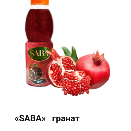
«SABA» гранат