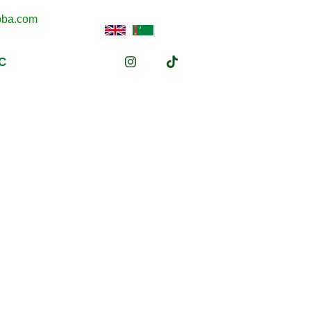
oba.com
С