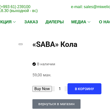
(+993 61) 239100
e-mail: sales@miweli
18.30 (выходной - вс)
УКЦИЯ
ЗАКАЗ
ДИЛЕРЫ
МЕДИА
О НА
«SABA» Кола
В наличии
59,00
ман.
Buy Now
В КОРЗИНУ
вернуться в магазин