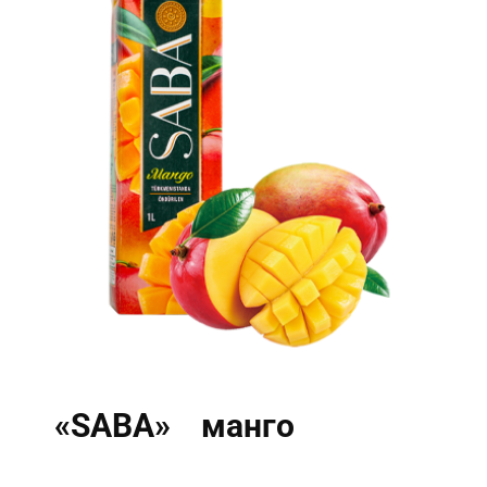
«SABA» манго