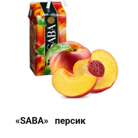
«SABA» персик