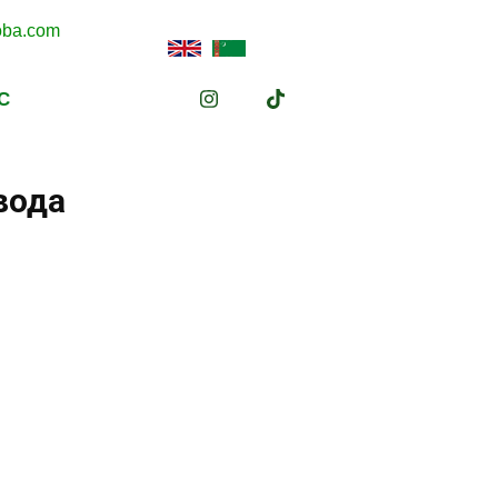
oba.com
С
вода