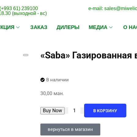
(+993 61) 239100
e-mail: sales@miweli
18.30 (выходной - вс)
УКЦИЯ
ЗАКАЗ
ДИЛЕРЫ
МЕДИА
О НА
«Saba» Газированная 
В наличии
30,00
ман.
Buy Now
В КОРЗИНУ
вернуться в магазин