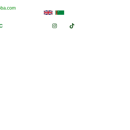
oba.com
С