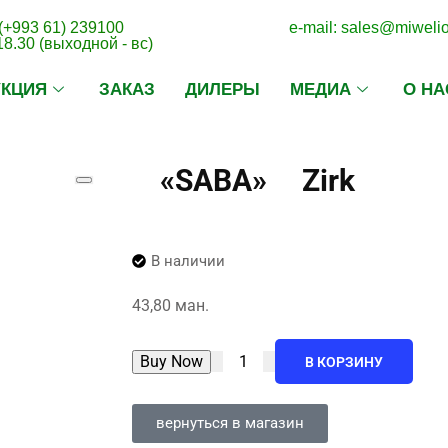
(+993 61) 239100
e-mail: sales@miweli
18.30 (выходной - вс)
УКЦИЯ
ЗАКАЗ
ДИЛЕРЫ
МЕДИА
О НА
«SABA» Zirk
В наличии
43,80
ман.
Buy Now
В КОРЗИНУ
вернуться в магазин